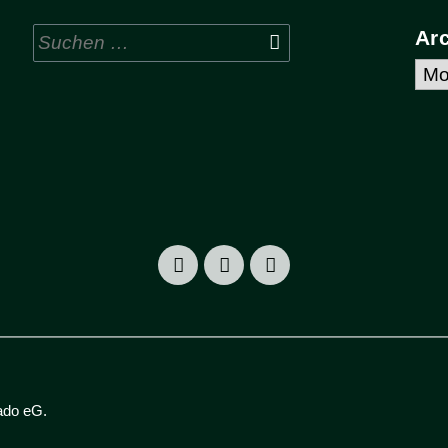
Suchen
Ar
nach:
Arc
ado eG
.