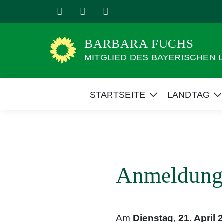
Weiter
zum
Inhalt
BARBARA FUCHS
MITGLIED DES BAYERISCHEN
STARTSEITE
LANDTAG
Zeige
Z
Untermenü
Anmeldung 
Am
Dienstag, 21. April 