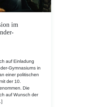
sion im
nder-
ch auf Einladung
ander-Gymnasiums in
an einer politischen
it der 10.
lgenommen. Die
ich auf Wunsch der
…]