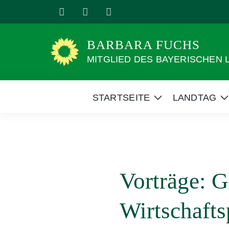
Weiter
zum
Inhalt
BARBARA FUCHS
MITGLIED DES BAYERISCHEN
STARTSEITE
LANDTAG
Zeige
Z
Untermenü
Vorträge: G
Wirtschafts