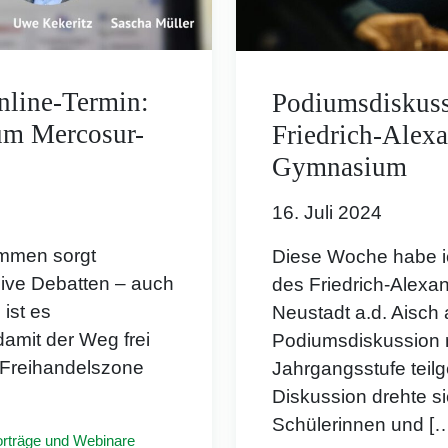
nline-Termin:
Podiumsdiskus
um Mercosur-
Friedrich-Alexa
Gymnasium
16. Juli 2024
mmen sorgt
Diese Woche habe i
nsive Debatten – auch
des Friedrich-Alex
ist es
Neustadt a.d. Aisch 
amit der Weg frei
Podiumsdiskussion m
e Freihandelszone
Jahrgangsstufe tei
]
Diskussion drehte s
Schülerinnen und [
orträge und Webinare