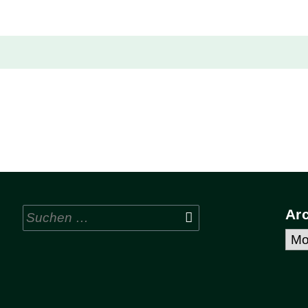
Suchen
Ar
nach:
Arc