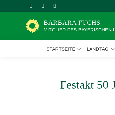
Weiter
zum
Inhalt
BARBARA FUCHS
MITGLIED DES BAYERISCHEN
STARTSEITE
LANDTAG
Zeige
Z
Untermenü
Festakt 50