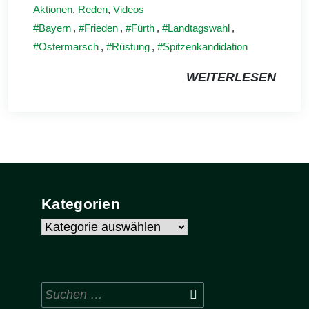
Aktionen
,
Reden
,
Videos
Bayern
,
Frieden
,
Fürth
,
Landtagswahl
,
Ostermarsch
,
Rüstung
,
Spitzenkandidation
WEITERLESEN
Kategorien
Kategorien
Suchen
nach: