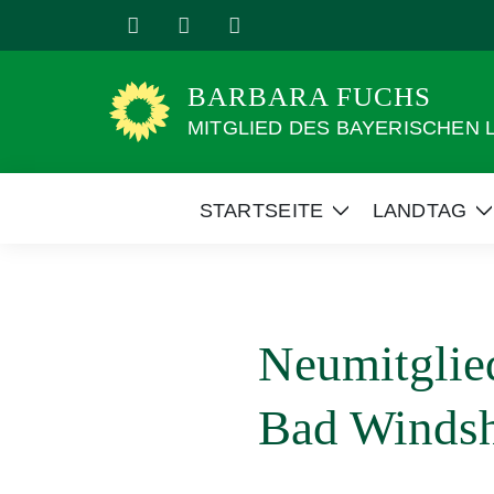
Weiter
zum
Inhalt
BARBARA FUCHS
MITGLIED DES BAYERISCHEN
STARTSEITE
LANDTAG
Zeige
Z
Untermenü
Neumitglie
Bad Winds