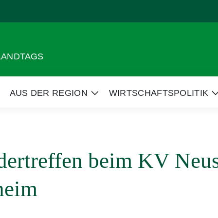
 LANDTAGS
AUS DER REGION
WIRTSCHAFTSPOLITIK
eige
Zeige
Untermenü
Untermenü
dertreffen beim KV Neus
heim