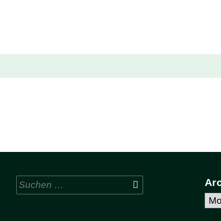
Suchen
Ar
nach:
Arc