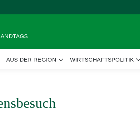
 LANDTAGS
AUS DER REGION
WIRTSCHAFTSPOLITIK
eige
Zeige
Untermenü
Untermenü
ensbesuch