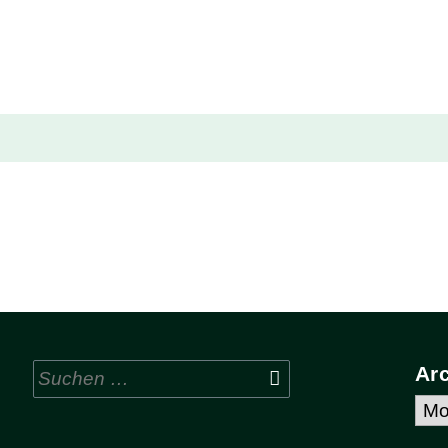
Suchen
Ar
nach:
Arc