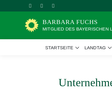
Weiter
zum
Inhalt
BARBARA FUCHS
MITGLIED DES BAYERISCHEN
STARTSEITE
LANDTAG
Zeige
Z
Untermenü
Unternehm