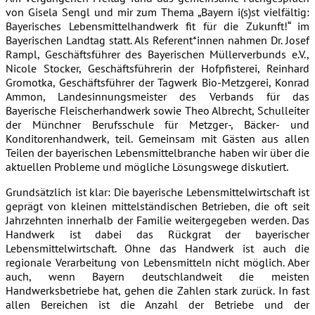
von Gisela Sengl und mir zum Thema „Bayern i(s)st vielfältig:
Bayerisches Lebensmittelhandwerk fit für die Zukunft!“ im
Bayerischen Landtag statt. Als Referent*innen nahmen Dr. Josef
Rampl, Geschäftsführer des Bayerischen Müllerverbunds e.V.,
Nicole Stocker, Geschäftsführerin der Hofpfisterei, Reinhard
Gromotka, Geschäftsführer der Tagwerk Bio-Metzgerei, Konrad
Ammon, Landesinnungsmeister des Verbands für das
Bayerische Fleischerhandwerk sowie Theo Albrecht, Schulleiter
der Münchner Berufsschule für Metzger-, Bäcker- und
Konditorenhandwerk, teil. Gemeinsam mit Gästen aus allen
Teilen der bayerischen Lebensmittelbranche haben wir über die
aktuellen Probleme und mögliche Lösungswege diskutiert.
Grundsätzlich ist klar: Die bayerische Lebensmittelwirtschaft ist
geprägt von kleinen mittelständischen Betrieben, die oft seit
Jahrzehnten innerhalb der Familie weitergegeben werden. Das
Handwerk ist dabei das Rückgrat der bayerischer
Lebensmittelwirtschaft. Ohne das Handwerk ist auch die
regionale Verarbeitung von Lebensmitteln nicht möglich. Aber
auch, wenn Bayern deutschlandweit die meisten
Handwerksbetriebe hat, gehen die Zahlen stark zurück. In fast
allen Bereichen ist die Anzahl der Betriebe und der