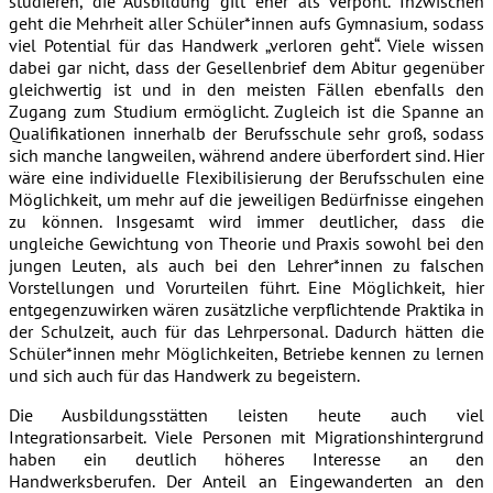
studieren, die Ausbildung gilt eher als verpönt. Inzwischen
geht die Mehrheit aller Schüler*innen aufs Gymnasium, sodass
viel Potential für das Handwerk „verloren geht“. Viele wissen
dabei gar nicht, dass der Gesellenbrief dem Abitur gegenüber
gleichwertig ist und in den meisten Fällen ebenfalls den
Zugang zum Studium ermöglicht. Zugleich ist die Spanne an
Qualifikationen innerhalb der Berufsschule sehr groß, sodass
sich manche langweilen, während andere überfordert sind. Hier
wäre eine individuelle Flexibilisierung der Berufsschulen eine
Möglichkeit, um mehr auf die jeweiligen Bedürfnisse eingehen
zu können. Insgesamt wird immer deutlicher, dass die
ungleiche Gewichtung von Theorie und Praxis sowohl bei den
jungen Leuten, als auch bei den Lehrer*innen zu falschen
Vorstellungen und Vorurteilen führt. Eine Möglichkeit, hier
entgegenzuwirken wären zusätzliche verpflichtende Praktika in
der Schulzeit, auch für das Lehrpersonal. Dadurch hätten die
Schüler*innen mehr Möglichkeiten, Betriebe kennen zu lernen
und sich auch für das Handwerk zu begeistern.
Die Ausbildungsstätten leisten heute auch viel
Integrationsarbeit. Viele Personen mit Migrationshintergrund
haben ein deutlich höheres Interesse an den
Handwerksberufen. Der Anteil an Eingewanderten an den