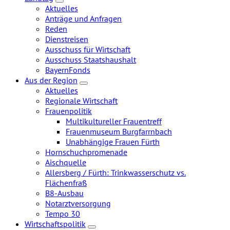
Zeige
Aktuelles
Untermenü
Anträge und Anfragen
Reden
Dienstreisen
Ausschuss für Wirtschaft
Ausschuss Staatshaushalt
BayernFonds
Aus der Region
Zeige
Aktuelles
Untermenü
Regionale Wirtschaft
Frauenpolitik
Multikultureller Frauentreff
Frauenmuseum Burgfarrnbach
Unabhängige Frauen Fürth
Hornschuchpromenade
Aischquelle
Allersberg / Fürth: Trinkwasserschutz vs.
Flächenfraß
B8-Ausbau
Notarztversorgung
Tempo 30
Wirtschaftspolitik