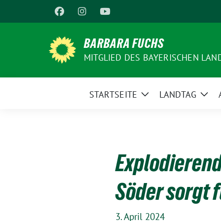
Weiter
zum
Inhalt
BARBARA FUCHS
MITGLIED DES BAYERISCHEN LAN
STARTSEITE
LANDTAG
Zeige
Zeig
Untermenü
Unt
Explodierend
Söder sorgt 
3. April 2024