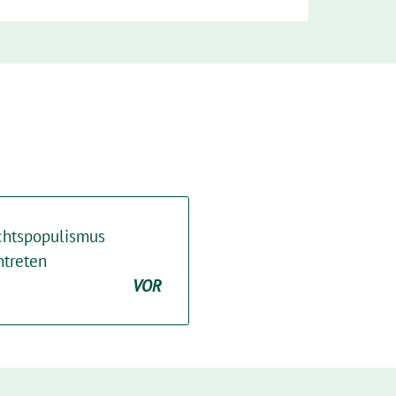
echtspopulismus
ntreten
VOR