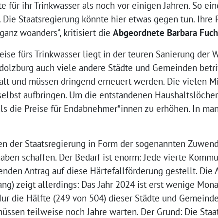
te für ihr Trinkwasser als noch vor einigen Jahren. So e
n. Die Staatsregierung könnte hier etwas gegen tun. Ihre 
ganz woanders“, kritisiert die
Abgeordnete Barbara Fuch
eise fürs Trinkwasser liegt in der teuren Sanierung der 
dolzburg auch viele andere Städte und Gemeinden betrif
 alt und müssen dringend erneuert werden. Die vielen M
lbst aufbringen. Um die entstandenen Haushaltslöcher 
als die Preise für Endabnehmer*innen zu erhöhen. In man
en der Staatsregierung in Form der sogenannten Zuwen
aben schaffen. Der Bedarf ist enorm: Jede vierte Kommu
nden Antrag auf diese Härtefallförderung gestellt. Die 
g) zeigt allerdings: Das Jahr 2024 ist erst wenige Monat
ur die Hälfte (249 von 504) dieser Städte und Gemeind
ssen teilweise noch Jahre warten. Der Grund: Die Staat