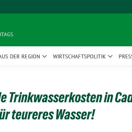
DTAGS
AUS DER REGION
WIRTSCHAFTSPOLITIK
PRES
e
Zeige
Zeige
ermenü
Untermenü
Unterme
e Trinkwasserkosten in Ca
für teureres Wasser!