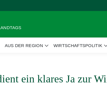
 LANDTAGS
AUS DER REGION
WIRTSCHAFTSPOLITIK
eige
Zeige
Untermenü
Untermenü
ient ein klares Ja zur W