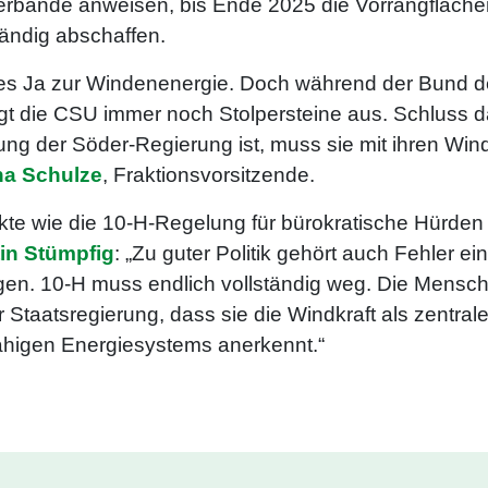
erbände anweisen, bis Ende 2025 die Vorrangfläch
ändig abschaffen.
res Ja zur Windenenergie. Doch während der Bund de
egt die CSU immer noch Stolpersteine aus. Schluss 
ung der Söder-Regierung ist, muss sie mit ihren Wi
na Schulze
, Fraktionsvorsitzende.
kte wie die 10-H-Regelung für bürokratische Hürden
in Stümpfig
: „Zu guter Politik gehört auch Fehler e
gen. 10-H muss endlich vollständig weg. Die Mensc
r Staatsregierung, dass sie die Windkraft als zentra
ähigen Energiesystems anerkennt.“