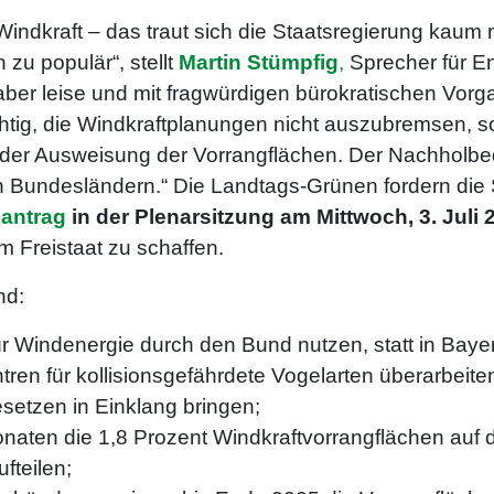
Windkraft – das traut sich die Staatsregierung kaum 
zu populär“, stellt
Martin Stümpfig
,
Sprecher für Ene
 aber leise und mit fragwürdigen bürokratischen Vorga
htig, die Windkraftplanungen nicht auszubremsen, 
der Ausweisung der Vorrangflächen. Der Nachholbeda
en Bundesländern.“ Die Landtags-Grünen fordern die
santrag
in der Plenarsitzung am Mittwoch, 3. Juli 
m Freistaat zu schaffen.
nd:
 Windenergie durch den Bund nutzen, statt in Baye
tren für kollisionsgefährdete Vogelarten überarbei
setzen in Einklang bringen;
onaten die 1,8 Prozent Windkraftvorrangflächen auf 
fteilen;