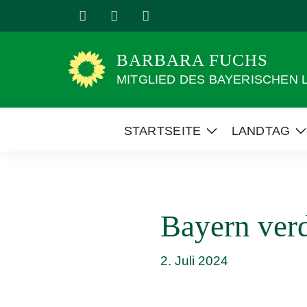
Weiter
zum
Inhalt
BARBARA FUCHS
MITGLIED DES BAYERISCHEN
STARTSEITE
LANDTAG
Zeige
Z
Untermenü
Bayern verd
2. Juli 2024