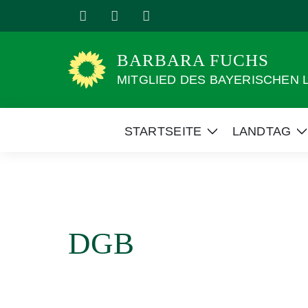
Weiter
zum
Inhalt
BARBARA FUCHS
MITGLIED DES BAYERISCHEN
STARTSEITE
LANDTAG
Zeige
Z
Untermenü
DGB