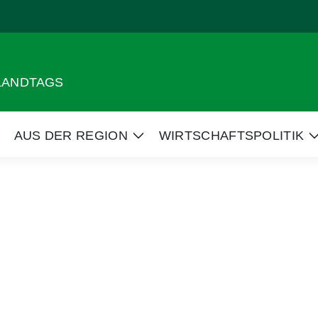
 LANDTAGS
AUS DER REGION
WIRTSCHAFTSPOLITIK
eige
Zeige
Untermenü
Untermenü