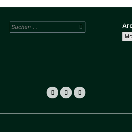
Suchen
Ar
nach:
Arc