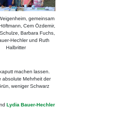
 Weigenheim, gemeinsam
 Höftmann, Cem Özdemir,
 Schulze, Barbara Fuchs,
auer-Hechler und Ruth
Halbritter
 kaputt machen lassen.
e absolute Mehrheit der
 Grün, weniger Schwarz
und
Lydia Bauer-Hechler