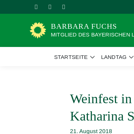
Weiter
zum
Inhalt
BARBARA FUCHS
MITGLIED DES BAYERISCHEN
STARTSEITE
LANDTAG
Zeige
Z
Untermenü
Weinfest i
Katharina 
21. August 2018