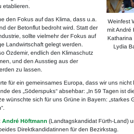
etablieren.
ne den Fokus auf das Klima, dass u.a.
Weinfest
d der Betonflut bedroht wird. Statt der
mit André
dustrie, sollte vielmehr der Fokus auf
Katharina
ge Landwirtschaft gelegt werden.
Lydia B
so Özdemir, endlich den Klimaschutz
hmen, und den Ausstieg aus der
werden zu lassen.
rte für ein gemeinsames Europa, dass wir uns nicht
 Ende des „Söderspuks“ absehbar: „In 59 Tagen ist di
e wünschte sich für uns Grüne in Bayern: „starkes
“.
:
André Höftmann
(Landtagskandidat Fürth-Land) 
beides Direktkandidatinnen für den Bezirkstag.