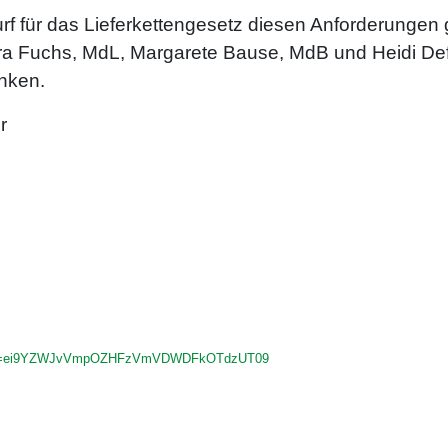
rf für das Lieferkettengesetz diesen Anforderungen
ara Fuchs, MdL, Margarete Bause, MdB und Heidi Deff
anken.
r
?pwd=ei9YZWJvVmpOZHFzVmVDWDFkOTdzUT09