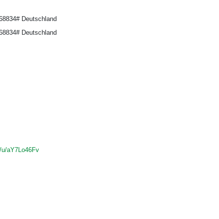
68834# Deutschland
68834# Deutschland
s/u/aY7Lo46Fv