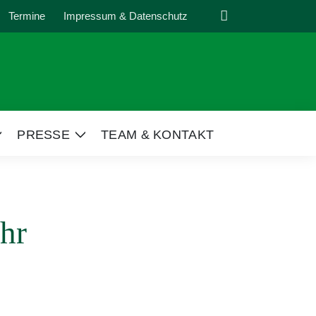
Suche
Termine
Impressum & Datenschutz
PRESSE
TEAM & KONTAKT
Zeige
Zeige
Untermenü
Untermenü
hr