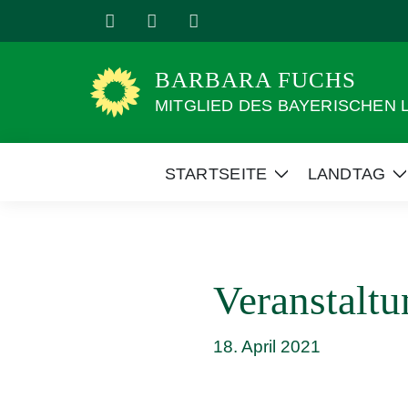
Weiter
zum
Inhalt
BARBARA FUCHS
MITGLIED DES BAYERISCHEN
STARTSEITE
LANDTAG
Zeige
Z
Untermenü
Veranstaltu
18. April 2021